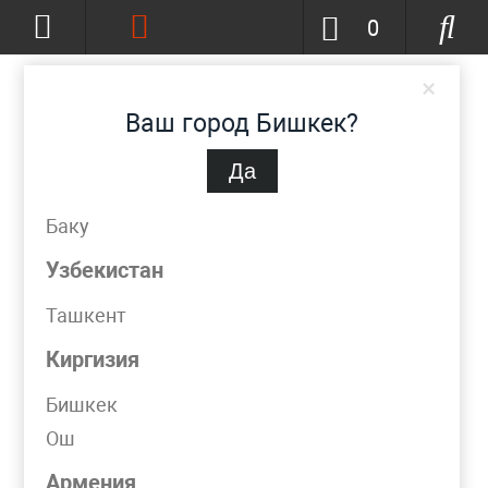
0
×
Ваш город Бишкек?
Да
Бишкек
(изменить)
+996-777-51-72-23
Баку
info@metpromko.kg
Узбекистан
Ташкент
Заказать звонок
Киргизия
КАТАЛОГ
Бишкек
Ош
Фильтр
Армения