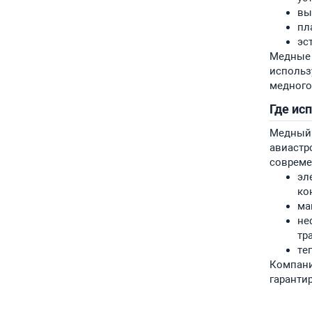
вы
пл
эс
Медные 
использ
медного
Где ис
Медный 
авиастр
совреме
эл
ко
ма
не
тр
те
Компани
гаранти