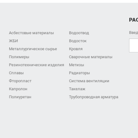
РА
Введ
Асбестовые материалы
Водоотвод
ЖБИ
Водосток
Металлургическое сырье
Кровля
Полимеры
Сварочные материалы
Резинотехнические изделия
Метизы
Сплавы
Радиаторы
Фторопласт
Система вентиляции
Капролон
Такелаж
Полиуретан
Трубопроводная арматура