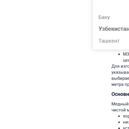
произво
хо
Баку
го
пр
Узбекиста
Немалов
М1
Ташкент
ис
М2
М3
це
Для изг
указывае
выбирае
метра п
Основ
Медный 
чистой 
хо
ни
ус