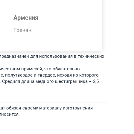
Армения
Ереван
 сырье – чистая медь марок:
отовленный из нее металлический прокат
;
предназначен для использования в технических
ичеством примесей, что обязательно
е, полутвердое и твердое, исходя из которого
 Средняя длина медного шестигранника – 2,5
ат обязан своему материалу изготовления –
тносится: