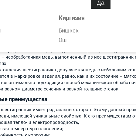
Да
дства:
лоднодеформированный (калиброванный);
Киргизия
рячедеформированный;
ессованный.
н
Бишкек
ажное значение имеет и используемое для его производства
 – высокого качества, прошедшая все стадии обработки, изг
Ош
пользуется для высокотехнологичных областей производства
 – среднего качества, прошедшая базовую обработку;
 – необработанная медь, выполненный из нее шестигранник 
лях.
отовления шестигранника допускается медь с небольшим кол
тся в маркировке изделия, равно, как и их состояние – мягко
тся оптимально подходящий способ механической обработки.
ри разном диаметре сечения и разной толщине стенок.
ные преимущества
шестигранник имеет ряд сильных сторон. Этому данный прок
меди, имеющей уникальные свойства. К его преимуществам о
рошая тепло- и электропроводность;
зкая температура плавления;
тойчивость к коррозии;