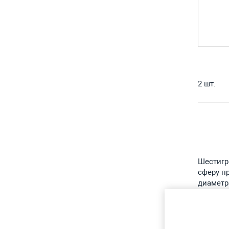
2 шт.
Шестигр
сферу п
диаметр
техноло
Виды и
Сортаме