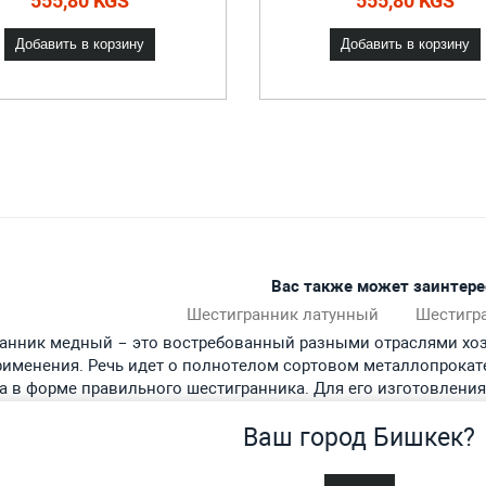
555,80 KGS
555,80 KGS
Добавить в корзину
Добавить в корзину
Вас также может заинтере
Шестигранник латунный
Шестигр
анник медный – это востребованный разными отраслями хо
рименения. Речь идет о полнотелом сортовом металлопрокат
а в форме правильного шестигранника. Для его изготовления
гии горячего и холодного деформирования по ГОСТ 1535-2006.
Ваш город Бишкек?
 технические характеристики
нт медного шестигранника предполагает его категориезацию п