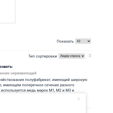
Показать
Тип сортировки
совать:
анник нержавеющий
зяйствования полуфабрикат, имеющий широкую
е, имеющем поперечное сечение разного
 используется медь марок М1, М2 и М3 и
×
о ряду признаков, в том числе и по способу