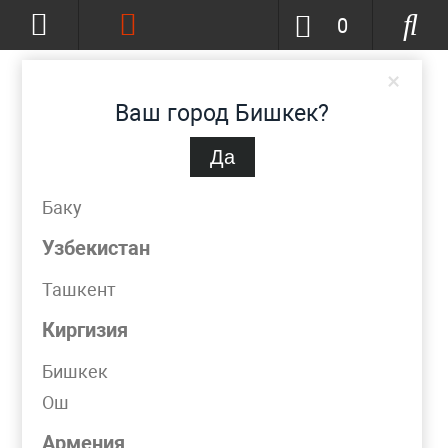
0
×
Ваш город Бишкек?
Да
Бишкек
(изменить)
+996-777-51-72-23
Баку
info@metpromko.kg
Узбекистан
Ташкент
Заказать звонок
Киргизия
КАТАЛОГ
Бишкек
Ош
Фильтр
Армения