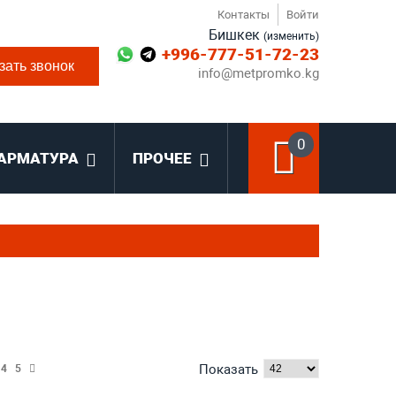
Контакты
Войти
Бишкек
(изменить)
+996-777-51-72-23
зать звонок
info@metpromko.kg
0
АРМАТУРА
ПРОЧЕЕ
Показать
4
5