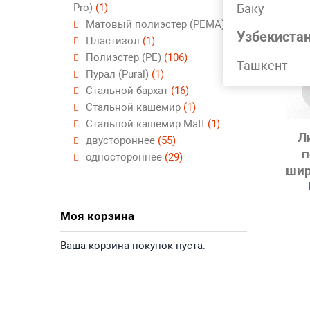
Pro)
(1)
Баку
Матовый полиэстер (PEMA)
(2)
Узбекиста
Пластизол
(1)
Полиэстер (PE)
(106)
Ташкент
Пурал (Pural)
(1)
Стальной бархат
(16)
Стальной кашемир
(1)
Стальной кашемир Matt
(1)
Л
двустороннее
(55)
п
одностороннее
(29)
шир
Моя корзина
Ваша корзина покупок пуста.