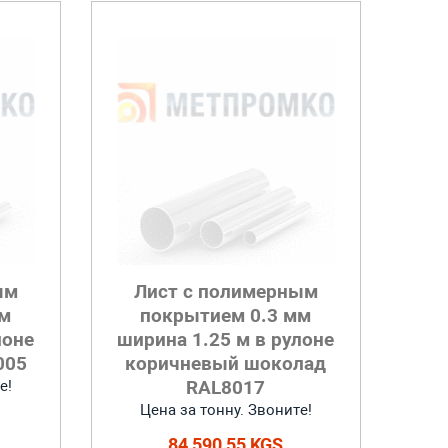
ым
Лист с полимерным
мм
покрытием 0.3 мм
лоне
ширина 1.25 м в рулоне
005
коричневый шоколад
RAL8017
е!
Цена за тонну. Звоните!
84 590,55 KGS