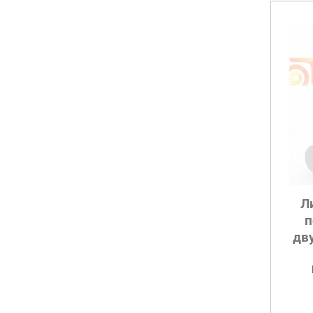
Л
п
дв