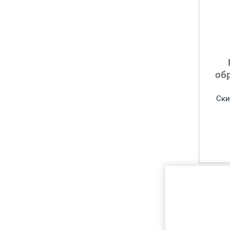
об
Ски