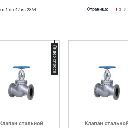
Страница:
с 1 по 42 из 2864
1
2
3
Лидер спроса
Клапан стальной
Клапан стально