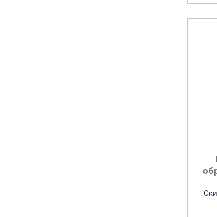
об
Ски