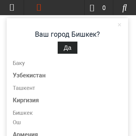
0
×
Ваш город Бишкек?
Да
Бишкек
(изменить)
+996-777-51-72-23
Баку
info@metpromko.kg
Узбекистан
Ташкент
Заказать звонок
Киргизия
КАТАЛОГ
Бишкек
Ош
Фильтр
Армения