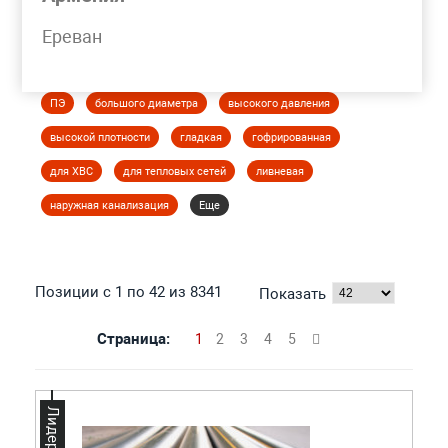
Моя корзина
Ереван
ТРУБА ПОЛИЭТИЛЕНОВАЯ
ПЭ
большого диаметра
высокого давления
высокой плотности
гладкая
гофрированная
для ХВС
для тепловых сетей
ливневая
наружная канализация
Еще
Позиции с 1 по 42 из 8341
Показать
Страница:
1
2
3
4
5