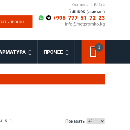
Контакты
Войти
Бишкек
(изменить)
+996-777-51-72-23
зать звонок
info@metpromko.kg
0
АРМАТУРА
ПРОЧЕЕ
Показать
4
5