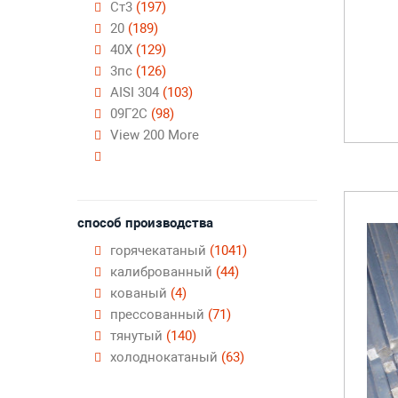
Ст3
(197)
20
(189)
40Х
(129)
3пс
(126)
AISI 304
(103)
09Г2С
(98)
View 200 More
способ производства
горячекатаный
(1041)
калиброванный
(44)
кованый
(4)
прессованный
(71)
тянутый
(140)
холоднокатаный
(63)