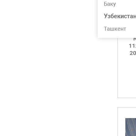
Баку
Узбекиста
Ташкент
11
2