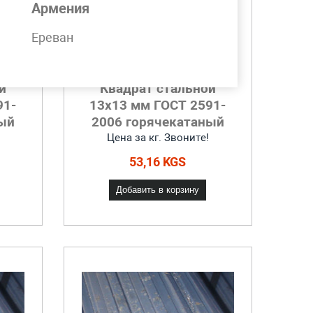
Армения
Ереван
й
Квадрат стальной
91-
13x13 мм ГОСТ 2591-
ый
2006 горячекатаный
Цена за кг. Звоните!
53,16 KGS
Добавить в корзину