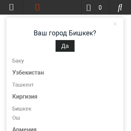
0
×
Ваш город Бишкек?
Да
Бишкек
(изменить)
+996-777-51-72-23
Баку
info@metpromko.kg
Узбекистан
Ташкент
Заказать звонок
Киргизия
КАТАЛОГ
Бишкек
Ош
Моя корзина
Армения