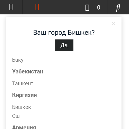
0
×
Ваш город Бишкек?
Да
Бишкек
(изменить)
+996-777-51-72-23
Баку
info@metpromko.kg
Узбекистан
Ташкент
Заказать звонок
Киргизия
КАТАЛОГ
Бишкек
Ош
Фильтр
Армения