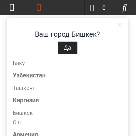
0
×
Ваш город Бишкек?
Да
Бишкек
(изменить)
+996-777-51-72-23
Баку
info@metpromko.kg
Узбекистан
Ташкент
Заказать звонок
Киргизия
КАТАЛОГ
Бишкек
Ош
Фильтр
Армения