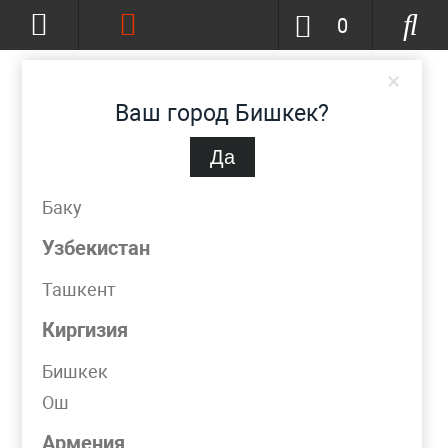
0
×
Ваш город Бишкек?
Да
Бишкек
(изменить)
+996-777-51-72-23
Баку
info@metpromko.kg
Узбекистан
Ташкент
Заказать звонок
Киргизия
КАТАЛОГ
Бишкек
Ош
Фильтр
Армения