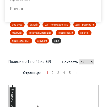
Моя корзина
Ереван
САМОРЕЗ
без бура
белый
для поликарбоната
для профлиста
желтый
конструкционный
коричневый
крючок
оцинкованный
с буром
Еще
Позиции с 1 по 42 из 859
Показать
Страница:
1
2
3
4
5
Лидер спроса