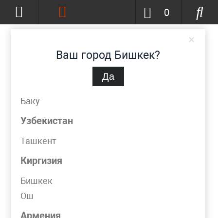
0
×
Ваш город Бишкек?
Да
Бишкек
(изменить)
+996-777-51-72-23
Баку
info@metpromko.kg
Узбекистан
Ташкент
Заказать звонок
Киргизия
КАТАЛОГ
Бишкек
Ош
Фильтр
Армения