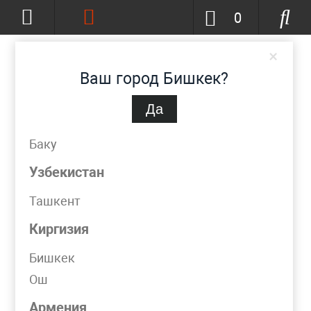
0
×
Ваш город Бишкек?
Да
Бишкек
(изменить)
+996-777-51-72-23
Баку
info@metpromko.kg
Узбекистан
Ташкент
Заказать звонок
Киргизия
КАТАЛОГ
Бишкек
Ош
Фильтр
Армения