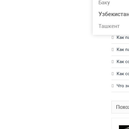
Баку
Обращай
Узбекиста
Част
Ташкент
Как п
Как п
Как с
Как с
Что з
Похо