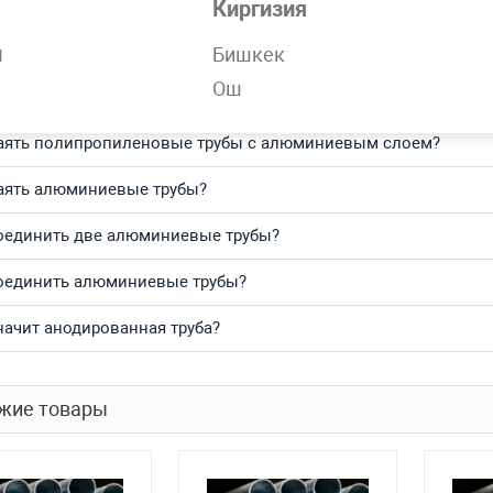
Киргизия
тесь и получите выгодные цены за кг и самую быструю доста
н
Бишкек
Ош
о задаваемые вопросы
аять полипропиленовые трубы с алюминиевым слоем?
аять алюминиевые трубы?
оединить две алюминиевые трубы?
оединить алюминиевые трубы?
начит анодированная труба?
жие товары