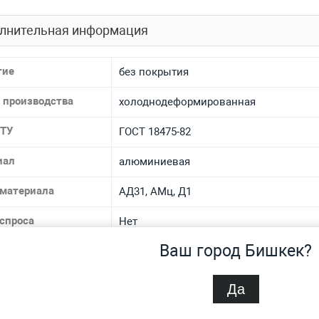
лнительная информация
тие
без покрытия
 производства
холоднодеформированная
 ТУ
ГОСТ 18475-82
иал
алюминиевая
 материала
АД31, АМц, Д1
спроса
Нет
Ваш город Бишкек?
обности
Да
люминиевая круглая 34 мм ГОСТ 18475-82 в наличии на склад