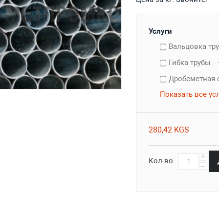
Услуги
Вальцовка тр
Гибка трубы
Дробеметная 
Показать все ус
280,42 KGS
+
Кол-во:
-