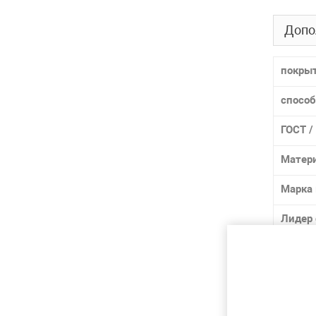
Допо
покры
способ
ГОСТ /
Матер
Марка
Лидер 
Подр
Труба а