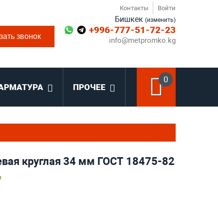
Контакты
Войти
Бишкек
(изменить)
+996-777-51-72-23
зать звонок
info@metpromko.kg
0
АРМАТУРА
ПРОЧЕЕ
вая круглая 34 мм ГОСТ 18475-82
и