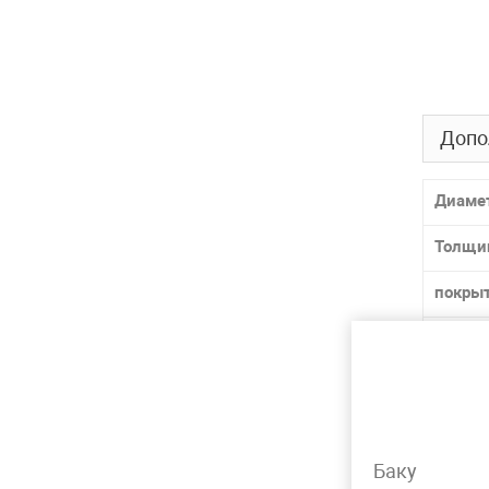
Допо
Диаме
Толщи
покры
способ
ГОСТ /
Матер
Баку
Марка