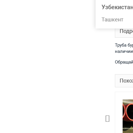
Узбекиста
Лидер 
Ташкент
Подр
Труба бу
наличии
Обращай
Похо