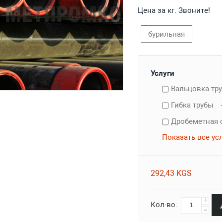
Цена за кг. Звоните!
бурильная
Услуги
Вальцовка тр
Гибка трубы
Дробеметная 
Показать все ус
292,43 KGS
+
Кол-во:
-