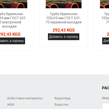
уба бурильная
Труба бурильная
Тр
10 мм ГОСТ 631-
102x10 мм ГОСТ 631-
102x
5 внутренней
75 наружной высадки
7
высадки
292,43 KGS
292,43 KGS
Добавить в корзину
авить в корзину
Доб
РА
Введ
Асбестовые материалы
Водоотвод
ЖБИ
Водосток