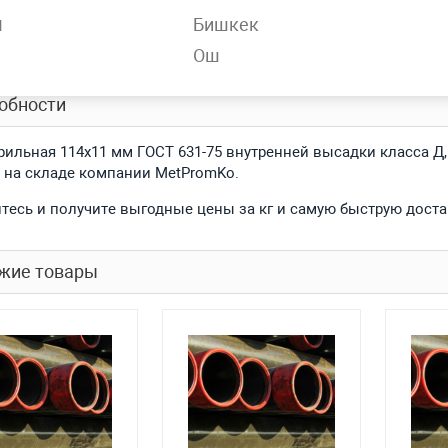
н
Бишкек
спроса
Нет
Ош
обности
рильная 114x11 мм ГОСТ 631-75 внутренней высадки класса Д, 
 на складе компании MetPromKo.
тесь и получите выгодные цены за кг и самую быструю доста
жие товары