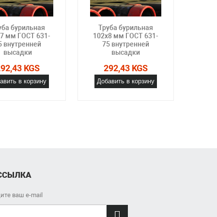
уба бурильная
Труба бурильная
Тр
7 мм ГОСТ 631-
102x8 мм ГОСТ 631-
102x
5 внутренней
75 внутренней
75 на
высадки
высадки
2
292,43 KGS
292,43 KGS
Доб
авить в корзину
Добавить в корзину
ССЫЛКА
ите ваш e-mail
