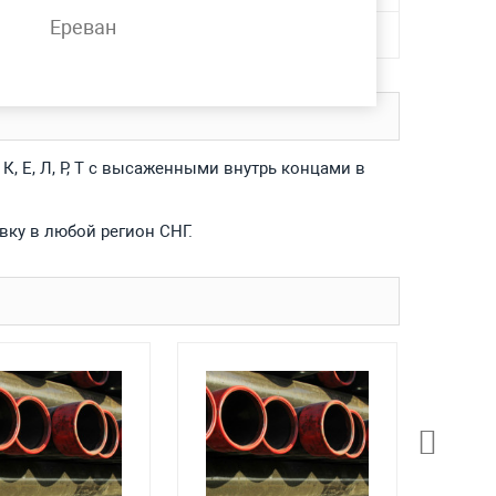
Ереван
К, Е, Л, Р, Т с высаженными внутрь концами в
вку в любой регион СНГ.