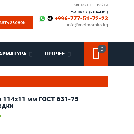
Контакты
Войти
Бишкек
(изменить)
+996-777-51-72-23
зать звонок
info@metpromko.kg
0
АРМАТУРА
ПРОЧЕЕ
я 114x11 мм ГОСТ 631-75
адки
и