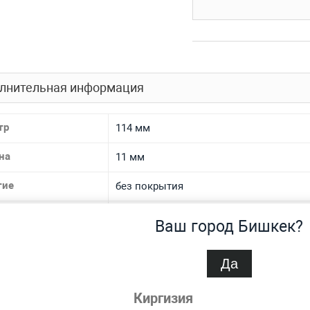
лнительная информация
тр
114 мм
на
11 мм
тие
без покрытия
 производства
Нет
Ваш город Бишкек?
 ТУ
ГОСТ 631-75
Да
иал
стальная
Киргизия
 материала
Нет