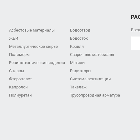
РА
Введ
Асбестовые материалы
Водоотвод
ЖБИ
Водосток
Металлургическое сырье
Кровля
Полимеры
Сварочные материалы
Резинотехнические изделия
Метизы
Сплавы
Радиаторы
Фторопласт
Система вентиляции
Капролон
Такелаж
Полиуретан
Трубопроводная арматура