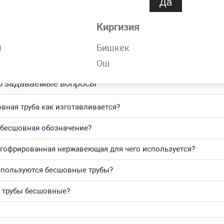
Да
обности
Киргизия
орячедеформированная 102х15 мм ГОСТ 8732-78 всегда в нали
н
Бишкек
тесь и получите выгодные цены за кг и самую быструю доста
Ош
о задаваемые вопросы
вная труба как изготавливается?
 бесшовная обозначение?
 гофрированная нержавеющая для чего используется?
спользуются бесшовные трубы?
 трубы бесшовные?