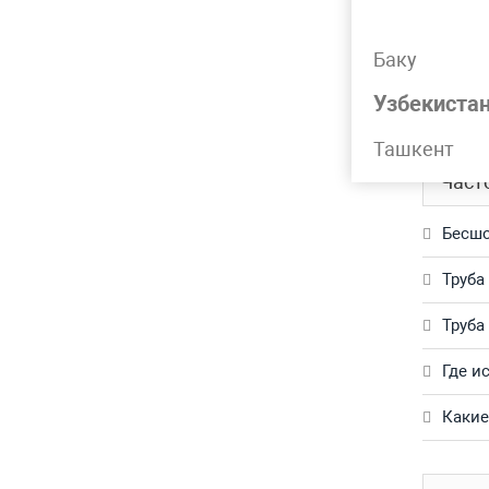
Подр
Баку
Труба г
Узбекиста
Обращай
Ташкент
Част
Бесшо
Труба
Труба
Где и
Какие