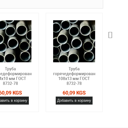
Труба
Труба
чедеформированная
горячедеформированная
горя
4х10 мм ГОСТ
108х13 мм ГОСТ
108
8732-78
8732-78
60,09 KGS
60,09 KGS
авить в корзину
Добавить в корзину
Доб