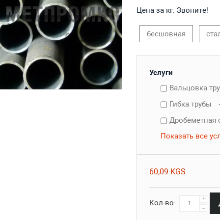
Цена за кг. Звоните!
бесшовная
ста
Услуги
Вальцовка тр
Гибка трубы
Дробеметная 
Показать все ус
60,09 KGS
+
Кол-во:
-