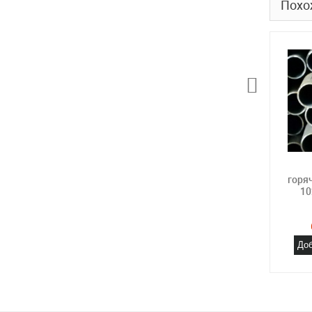
Похо
горя
10
Доб