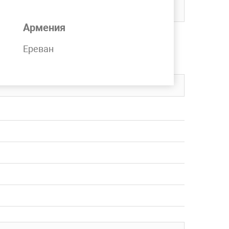
Армения
чии на складе компании MetPromKo.
Ереван
вку в любой регион СНГ.