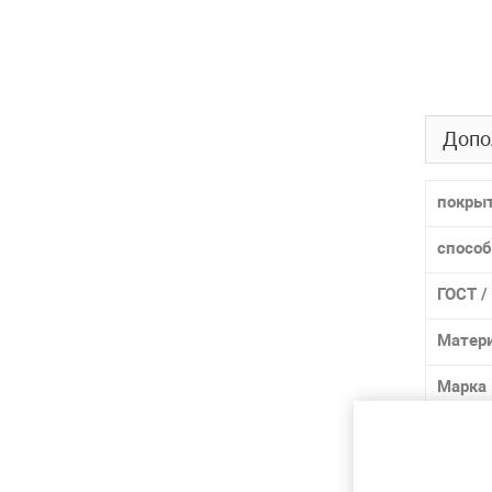
Допо
покры
способ
ГОСТ /
Матер
Марка
Лидер 