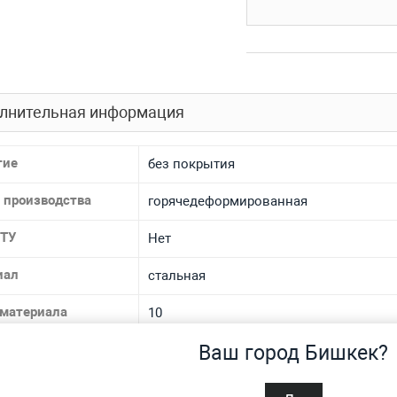
лнительная информация
тие
без покрытия
 производства
горячедеформированная
 ТУ
Нет
иал
стальная
 материала
10
Ваш город Бишкек?
спроса
Нет