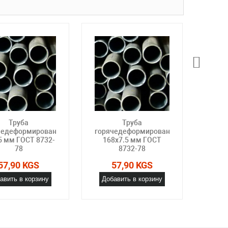
Труба
Труба
чедеформированная
горячедеформированная
горя
5 мм ГОСТ 8732-
168х7.5 мм ГОСТ
56х5
78
8732-78
57,90 KGS
57,90 KGS
авить в корзину
Добавить в корзину
Доб