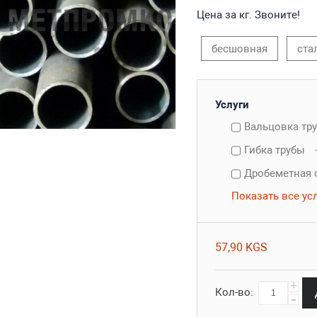
Цена за кг. Звоните!
бесшовная
ста
Услуги
Вальцовка тр
Гибка трубы
Дробеметная 
Показать все ус
57,90 KGS
+
Кол-во:
-