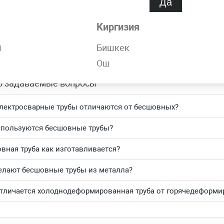
Да
обности
Киргизия
орячедеформированная 245х15 мм ГОСТ 8732-78 всегда в нали
н
Бишкек
тесь и получите выгодные цены за кг и самую быструю доста
Ош
о задаваемые вопросы
лектросварные трубы отличаются от бесшовных?
спользуются бесшовные трубы?
вная труба как изготавливается?
елают бесшовные трубы из металла?
тличается холоднодеформированная труба от горячедеформ