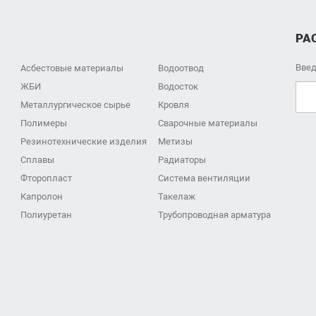
РА
Введ
Асбестовые материалы
Водоотвод
ЖБИ
Водосток
Металлургическое сырье
Кровля
Полимеры
Сварочные материалы
Резинотехнические изделия
Метизы
Сплавы
Радиаторы
Фторопласт
Система вентиляции
Капролон
Такелаж
Полиуретан
Трубопроводная арматура