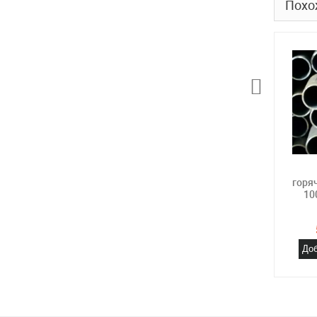
Похо
горя
10
Доб