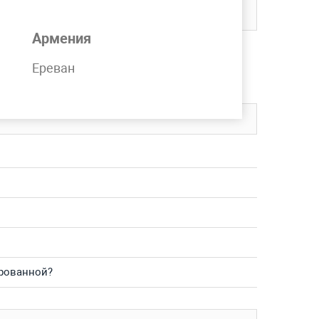
Армения
чии на складе компании MetPromKo.
Ереван
вку в любой регион СНГ.
ированной?