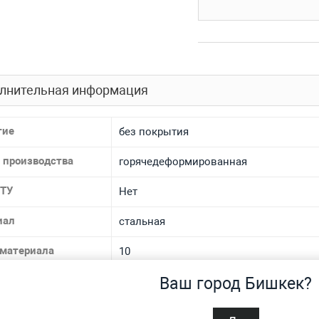
лнительная информация
тие
без покрытия
 производства
горячедеформированная
 ТУ
Нет
иал
стальная
 материала
10
Ваш город Бишкек?
спроса
Нет