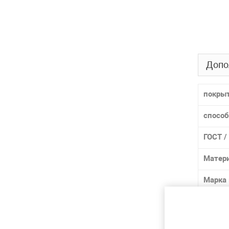
Допо
покры
способ
ГОСТ /
Матер
Марка
Лидер 