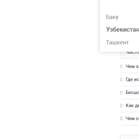
Подр
Баку
Труба г
Узбекиста
Обращай
Ташкент
Част
Чем э
Где и
Бесшо
Как д
Чем о