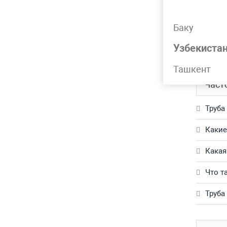
Подр
Баку
Труба г
Узбекиста
Обращай
Ташкент
Част
Труба
Какие
Какая
Что т
Труба