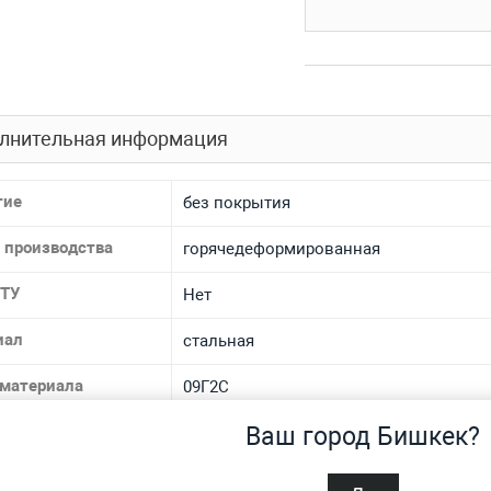
лнительная информация
тие
без покрытия
 производства
горячедеформированная
 ТУ
Нет
иал
стальная
 материала
09Г2С
Ваш город Бишкек?
спроса
Нет