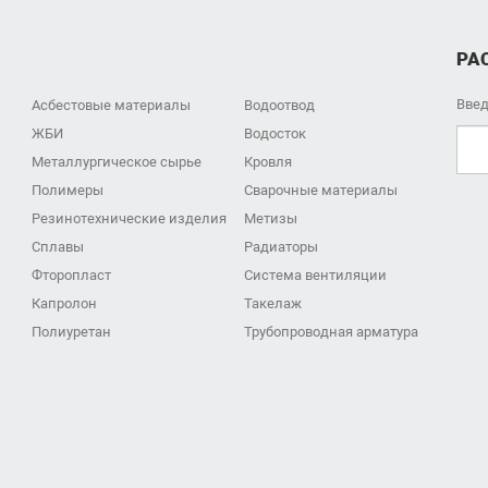
РА
Введ
Асбестовые материалы
Водоотвод
ЖБИ
Водосток
Металлургическое сырье
Кровля
Полимеры
Сварочные материалы
Резинотехнические изделия
Метизы
Сплавы
Радиаторы
Фторопласт
Система вентиляции
Капролон
Такелаж
Полиуретан
Трубопроводная арматура