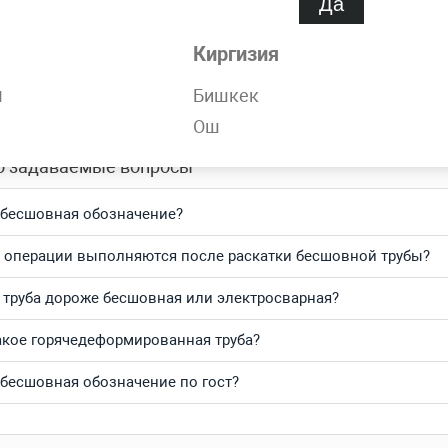
Да
обности
Киргизия
орячедеформированная 245х25 мм ГОСТ 8732-78 всегда в нали
н
Бишкек
тесь и получите выгодные цены за кг и самую быструю доста
Ош
о задаваемые вопросы
 бесшовная обозначение?
 операции выполняются после раскатки бесшовной трубы?
 труба дороже бесшовная или электросварная?
акое горячедеформированная труба?
 бесшовная обозначение по гост?