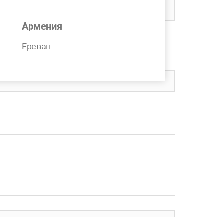
Армения
чии на складе компании MetPromKo.
Ереван
вку в любой регион СНГ.