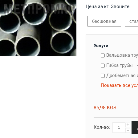
Цена за кг. Звоните!
бесшовная
ста
Услуги
Вальцовка тр
Гибка трубы
Дробеметная 
Показать все ус
85,98 KGS
+
Кол-во:
-