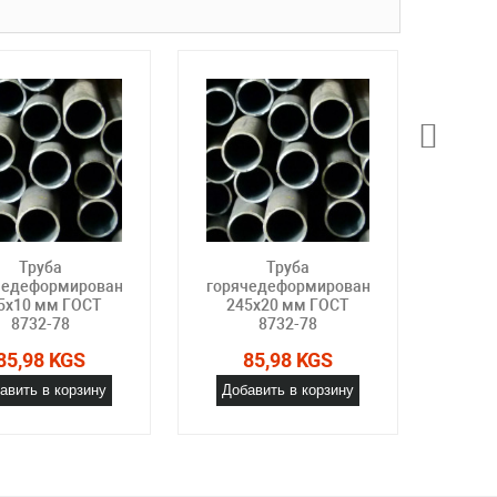
Труба
Труба
чедеформированная
горячедеформированная
горя
5х10 мм ГОСТ
245х20 мм ГОСТ
24
8732-78
8732-78
85,98 KGS
85,98 KGS
авить в корзину
Добавить в корзину
Доб