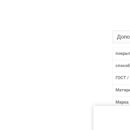
Допо
покры
способ
ГОСТ /
Матер
Марка
Лидер 