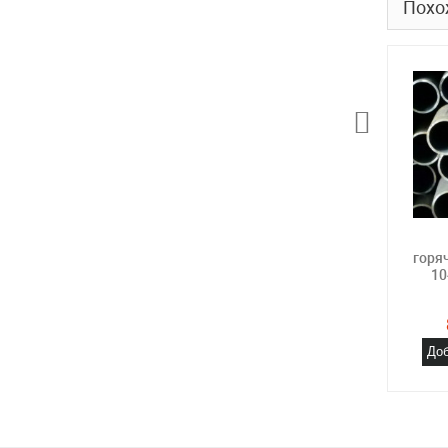
Похо
горя
10
Доб