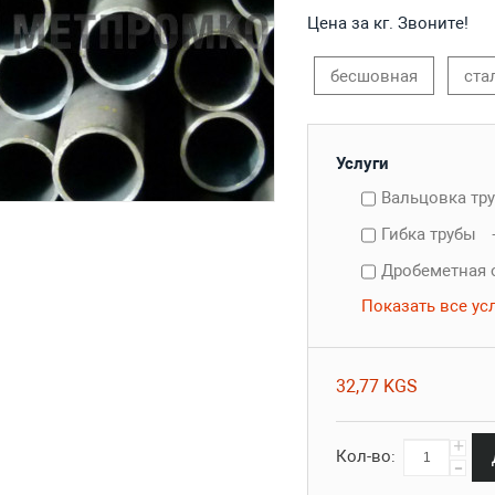
Цена за кг. Звоните!
бесшовная
ста
Услуги
Вальцовка тр
Гибка трубы
Дробеметная 
Показать все ус
32,77 KGS
+
Кол-во:
-