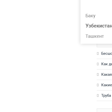
Подр
Баку
Труба г
Узбекиста
Обращай
Ташкент
Част
Бесшо
Как д
Какая
Какие
Труба