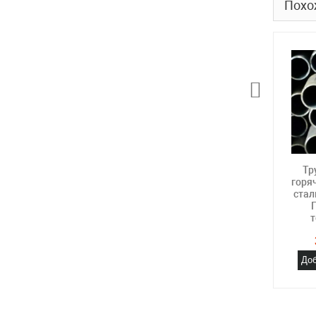
Похо
Тр
горя
стал
т
Доб