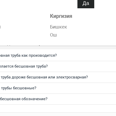
Да
обности
Киргизия
орячедеформированная 29х6 мм ГОСТ 8732-78 всегда в наличи
н
Бишкек
тесь и получите выгодные цены за кг и самую быструю доста
Ош
о задаваемые вопросы
вная труба как производится?
елается бесшовная труба?
 труба дороже бесшовная или электросварная?
 трубы бесшовные?
 бесшовная обозначение?