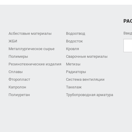
РА
Введ
Асбестовые материалы
Водоотвод
ЖБИ
Водосток
Металлургическое сырье
Кровля
Полимеры
Сварочные материалы
Резинотехнические изделия
Метизы
Сплавы
Радиаторы
Фторопласт
Система вентиляции
Капролон
Такелаж
Полиуретан
Трубопроводная арматура