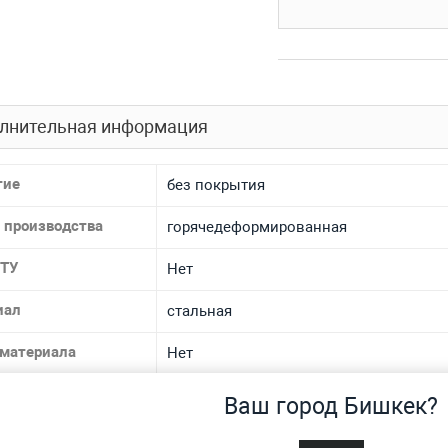
лнительная информация
тие
без покрытия
 производства
горячедеформированная
 ТУ
Нет
иал
стальная
 материала
Нет
спроса
Нет
Ваш город Бишкек?