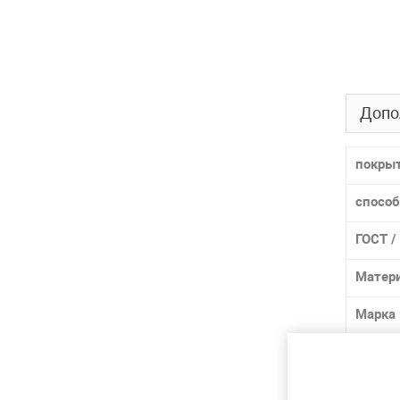
Допо
покры
способ
ГОСТ /
Матер
Марка
Лидер 