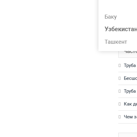
Подр
Баку
Труба г
Узбекиста
Обращай
Ташкент
Част
Труба
Бесшо
Труба
Как д
Чем з