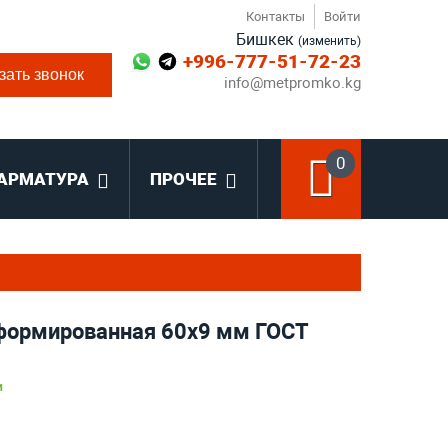
Контакты
Войти
Бишкек
(изменить)
+996-777-51-72-23
зать звонок
info@metpromko.kg
0
АРМАТУРА
ПРОЧЕЕ
формированная 60х9 мм ГОСТ
и