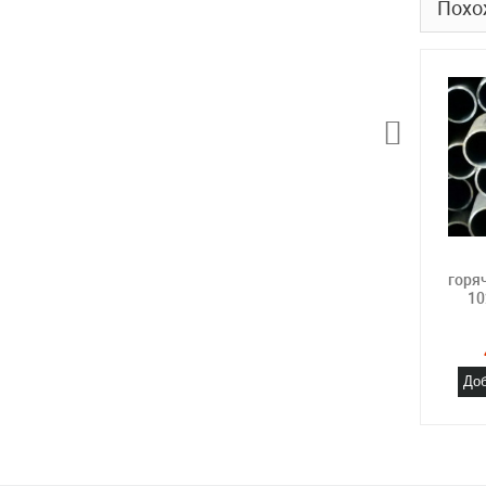
Похо
горя
10
Доб