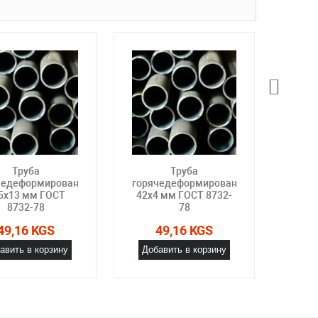
Труба
Труба
чедеформированная
горячедеформированная
горя
5х13 мм ГОСТ
42х4 мм ГОСТ 8732-
57х9
8732-78
78
49,16 KGS
49,16 KGS
авить в корзину
Добавить в корзину
Доб