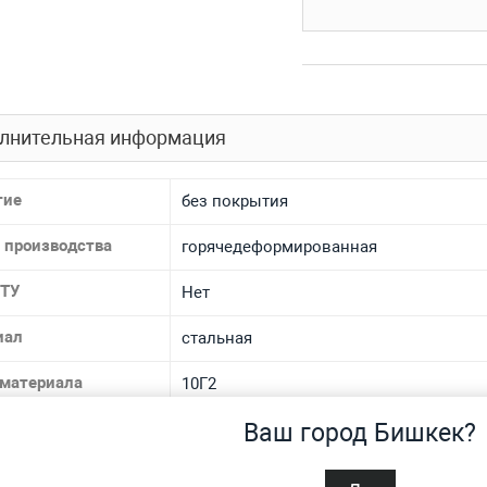
лнительная информация
тие
без покрытия
 производства
горячедеформированная
 ТУ
Нет
иал
стальная
 материала
10Г2
Ваш город Бишкек?
спроса
Нет