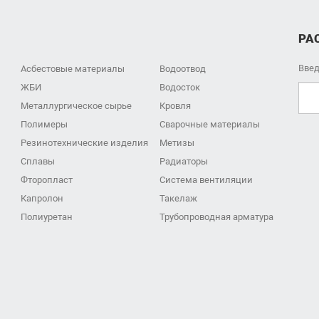
РА
Введ
Асбестовые материалы
Водоотвод
ЖБИ
Водосток
Металлургическое сырье
Кровля
Полимеры
Сварочные материалы
Резинотехнические изделия
Метизы
Сплавы
Радиаторы
Фторопласт
Система вентиляции
Капролон
Такелаж
Полиуретан
Трубопроводная арматура