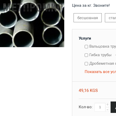
Цена за кг. Звоните!
бесшовная
ста
Услуги
Вальцовка тр
Гибка трубы
Дробеметная 
Показать все ус
49,16 KGS
+
Кол-во:
-