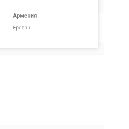
Армения
и на складе компании MetPromKo.
Ереван
вку в любой регион СНГ.