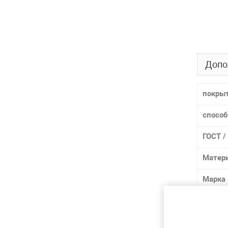
Допо
покры
способ
ГОСТ /
Матер
Марка
Лидер 