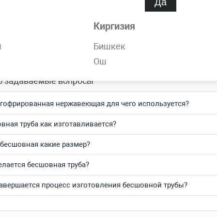
Да
обности
Киргизия
орячедеформированная 60х9 мм ГОСТ 8732-78 всегда в наличи
н
Бишкек
тесь и получите выгодные цены за кг и самую быструю доста
Ош
о задаваемые вопросы
 гофрированная нержавеющая для чего используется?
вная труба как изготавливается?
 бесшовная какие размер?
елается бесшовная труба?
авершается процесс изготовления бесшовной трубы?