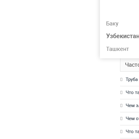
Подр
Баку
Труба г
Узбекиста
Обращай
Ташкент
Част
Труба
Что т
Чем э
Чем о
Что т