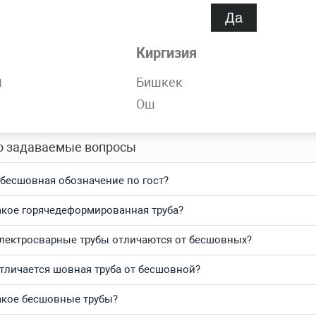
Да
обности
Киргизия
орячедеформированная 70х4.5 мм ГОСТ 8732-78 всегда в нали
н
Бишкек
Ош
тесь и получите выгодные цены за кг и самую быструю доста
о задаваемые вопросы
 бесшовная обозначение по гост?
акое горячедеформированная труба?
лектросварные трубы отличаются от бесшовных?
тличается шовная труба от бесшовной?
акое бесшовные трубы?