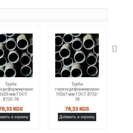
Труба
Труба
чедеформированная
горячедеформированная
горя
2х20 мм ГОСТ
102х7 мм ГОСТ 8732-
10
8732-78
78
78,33 KGS
78,33 KGS
авить в корзину
Добавить в корзину
Доб