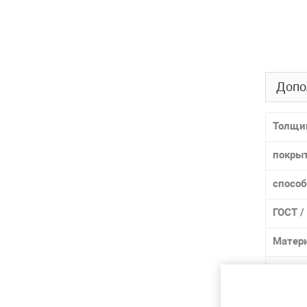
Допо
Толщи
покры
способ
ГОСТ /
Матер
Марка
Лидер 