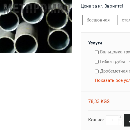
Цена за кг. Звоните!
бесшовная
ста
Услуги
Вальцовка тр
Гибка трубы
Дробеметная 
Показать все ус
78,33 KGS
+
Кол-во:
-