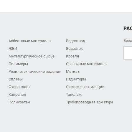
РА
Введ
Асбестовые материалы
Водоотвод
ЖБИ
Водосток
Металлургическое сырье
Кровля
Полимеры
Сварочные материалы
Резинотехнические изделия
Метизы
Сплавы
Радиаторы
Фторопласт
Система вентиляции
Капролон
Такелаж
Полиуретан
Трубопроводная арматура