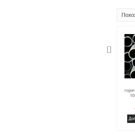
Похо
горя
10
Доб