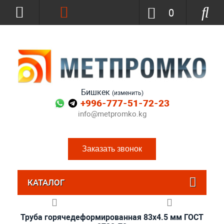
0
Бишкек
(изменить)
+996-777-51-72-23
info@metpromko.kg
Заказать звонок
КАТАЛОГ
Труба горячедеформированная 83х4.5 мм ГОСТ