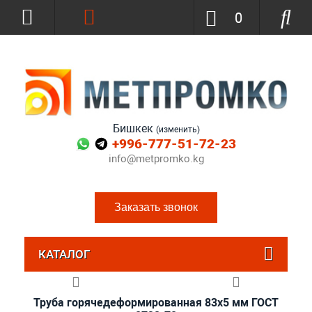
0
Бишкек
(изменить)
+996-777-51-72-23
info@metpromko.kg
Заказать звонок
КАТАЛОГ
Труба горячедеформированная 83х5 мм ГОСТ