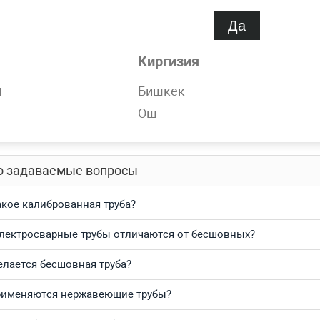
спроса
Нет
Да
Киргизия
обности
н
Бишкек
ержавеющая 140 мм 12Х18Н10Т, AISI 304 бесшовная в наличии
Ош
тесь и получите выгодные цены за кг и самую быструю доста
о задаваемые вопросы
акое калиброванная труба?
лектросварные трубы отличаются от бесшовных?
елается бесшовная труба?
рименяются нержавеющие трубы?