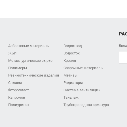
РА
Введ
Асбестовые материалы
Водоотвод
ЖБИ
Водосток
Металлургическое сырье
Кровля
Полимеры
Сварочные материалы
Резинотехнические изделия
Метизы
Сплавы
Радиаторы
Фторопласт
Система вентиляции
Капролон
Такелаж
Полиуретан
Трубопроводная арматура