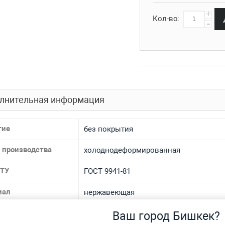
+
Кол-во:
-
лнительная информация
тие
без покрытия
 производства
холоднодеформированная
 ТУ
ГОСТ 9941-81
иал
нержавеющая
 материала
12Х18Н10Т, AISI 304, 08Х18Н10Т, AISI 321
Ваш город Бишкек?