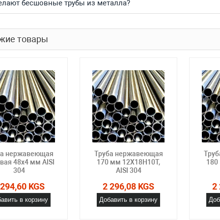
елают бесшовные трубы из металла?
жие товары
ба нержавеющая
Труба нержавеющая
Труб
вая 48х4 мм AISI
170 мм 12Х18Н10Т,
180
304
AISI 304
 294,60 KGS
2 296,08 KGS
2
авить в корзину
Добавить в корзину
Доб