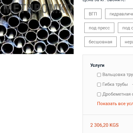
ВГП
гидравлич
под пресс
под 
бесшовная
нер
Услуги
Вальцовка тр
Гибка трубы
Дробеметная 
Показать все ус
2 306,20 KGS