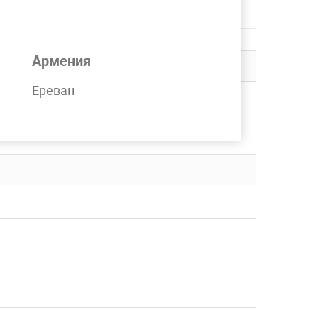
Армения
Ереван
 на складе компании MetPromKo.
вку в любой регион СНГ.