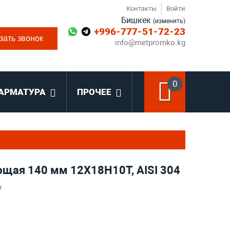
Контакты
Войти
Бишкек
(изменить)
+996-777-51-72-23
зать звонок
info@metpromko.kg
0
АРМАТУРА
ПРОЧЕЕ
щая 140 мм 12Х18Н10Т, AISI 304
и