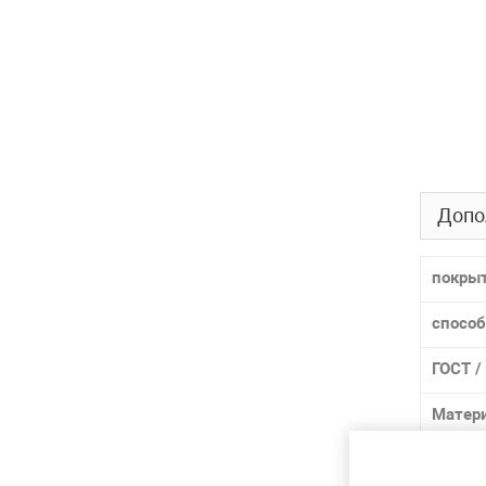
Допо
покры
способ
ГОСТ /
Матер
Марка