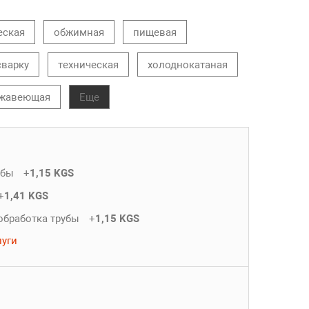
еская
обжимная
пищевая
сварку
техническая
холоднокатаная
жавеющая
Еще
убы
+
1,15 KGS
+
1,41 KGS
обработка трубы
+
1,15 KGS
луги