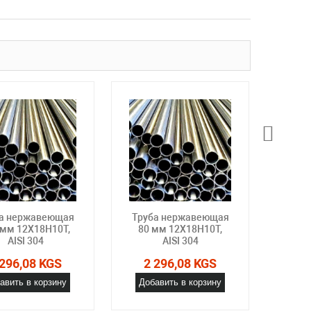
а нержавеющая
Труба нержавеющая
Труб
 мм 12Х18Н10Т,
80 мм 12Х18Н10Т,
83 
AISI 304
AISI 304
 296,08 KGS
2 296,08 KGS
2 
авить в корзину
Добавить в корзину
Доб