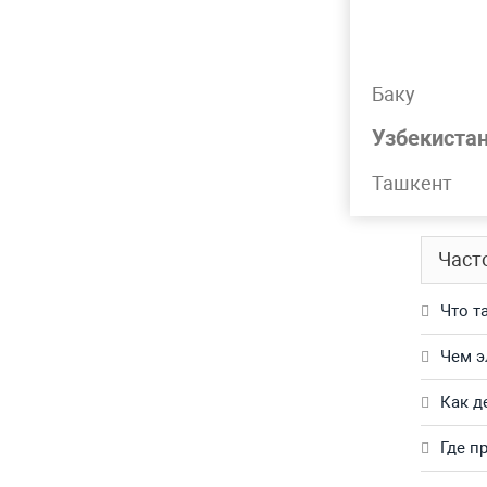
Лидер 
Баку
Подр
Узбекиста
Труба н
Ташкент
Обращай
Част
Что т
Чем э
Как д
Где п