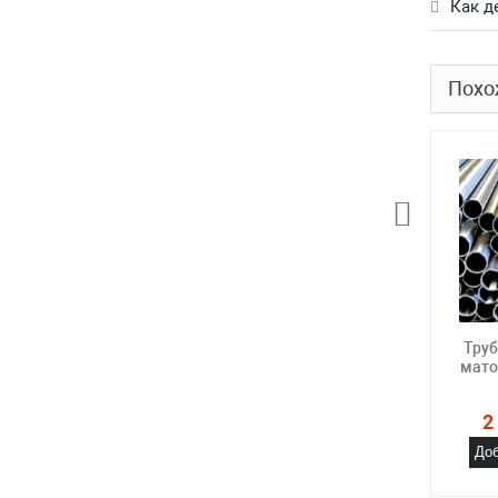
Как д
Похо
Тру
мато
2
Доб