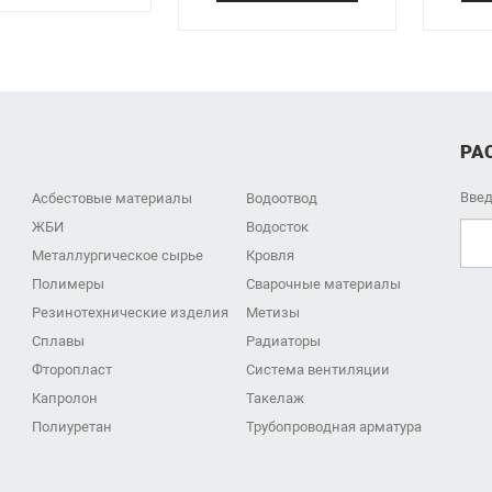
РА
Введ
Асбестовые материалы
Водоотвод
ЖБИ
Водосток
Металлургическое сырье
Кровля
Полимеры
Сварочные материалы
Резинотехнические изделия
Метизы
Сплавы
Радиаторы
Фторопласт
Система вентиляции
Капролон
Такелаж
Полиуретан
Трубопроводная арматура