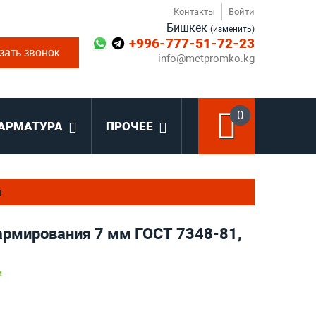
Контакты
Войти
Бишкек
(изменить)
+996-777-51-72-23
зать звонок
info@metpromko.kg
0
АРМАТУРА
ПРОЧЕЕ
я
армирования 7 мм ГОСТ 7348-81,
и