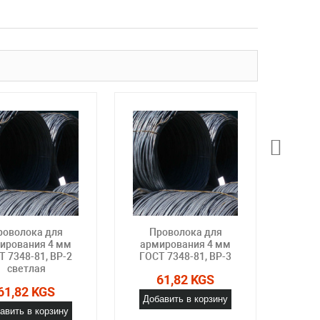
роволока для
Проволока для
Пр
ирования 4 мм
армирования 4 мм
арм
Т 7348-81, ВР-2
ГОСТ 7348-81, ВР-3
ГОСТ
светлая
о
61,82 KGS
61,82 KGS
Добавить в корзину
авить в корзину
Доб