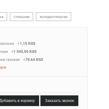
ка
стальная
холоднотянутая
роволоки
+
1,15 KGS
олоки
+
1 345,50 KGS
оки газовая
+
79,64 KGS
луги
Добавить в корзину
Заказать звонок