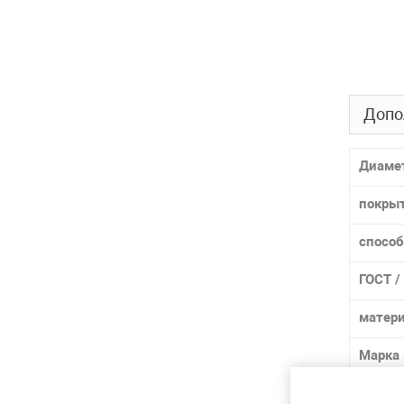
Допо
Диаме
покры
способ
ГОСТ /
матер
Марка
Марки