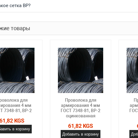
акое сетка ВР?
жие товары
роволока для
Проволока для
П
ирования 4 мм
армирования 4 мм
арм
Т 7348-81, ВР-2
ГОСТ 7348-81, ВР-2
ГОС
оцинкованная
61,82 KGS
61,82 KGS
авить в корзину
Добавить в корзину
Доб