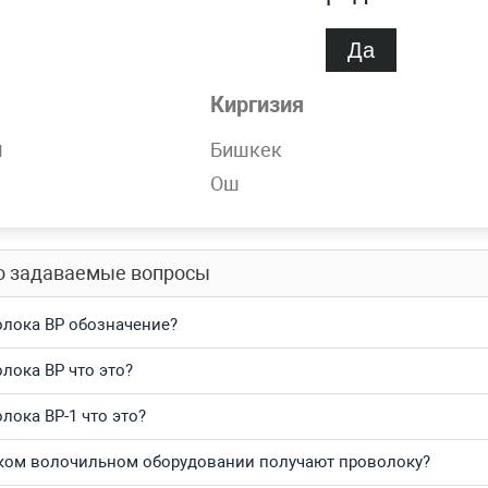
спроса
Нет
Да
Киргизия
обности
н
Бишкек
ка для армирования 7 мм ГОСТ 7348-81, ВР-4 светлая всегда 
Ош
тесь и получите выгодные цены за кг и самую быструю доста
о задаваемые вопросы
лока ВР обозначение?
лока ВР что это?
лока ВР-1 что это?
ком волочильном оборудовании получают проволоку?