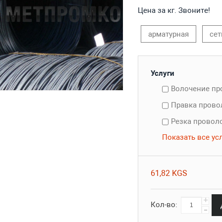
Цена за кг. Звоните!
арматурная
сет
Услуги
Волочение п
Правка пров
Резка провол
Показать все ус
61,82 KGS
+
Кол-во:
-