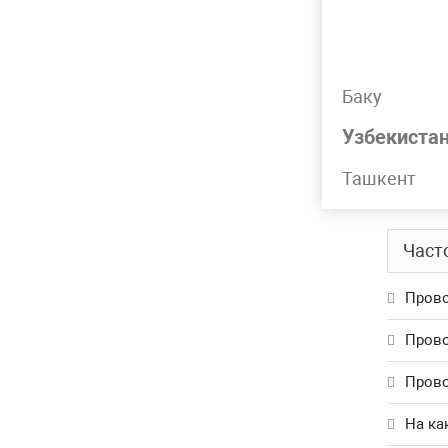
Лидер 
Баку
Подр
Узбекиста
Проволо
Ташкент
Обращай
Част
Прово
Прово
Прово
На ка