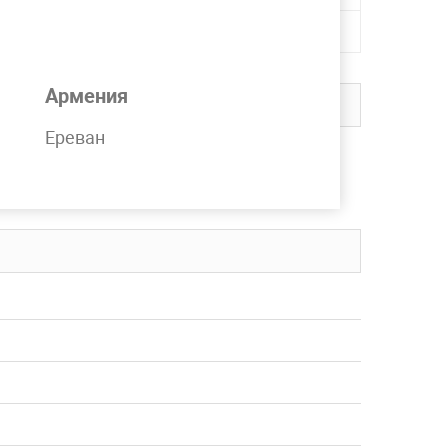
Армения
Ереван
в наличии на складе компании MetPromKo.
вку в любой регион СНГ.