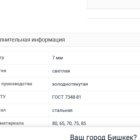
лнительная информация
тр
7 мм
тие
светлая
 производства
холоднотянутая
 ТУ
ГОСТ 7348-81
иал
стальная
 материала
80, 65, 70, 75, 85
Ваш город Бишкек?
ровка
ВР-4