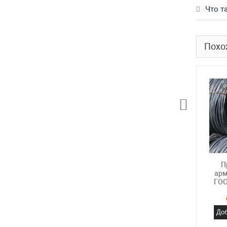
Что т
Похо
П
арм
ГОС
Доб