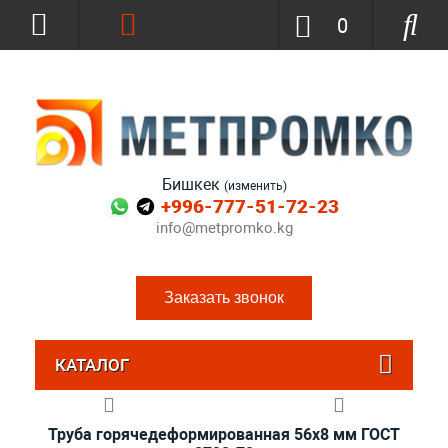
0
Бишкек
(изменить)
+996-777-51-72-23
info@metpromko.kg
Заказать звонок
КАТАЛОГ
Труба горячедеформированная 56х8 мм ГОСТ