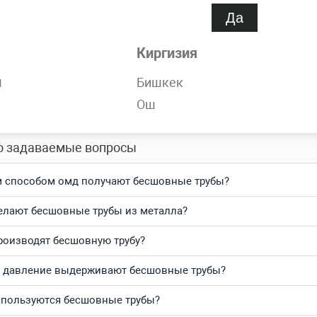
Да
обности
Киргизия
орячедеформированная 83х8.5 мм ГОСТ 8732-78 всегда в нали
н
Бишкек
Ош
тесь и получите выгодные цены за кг и самую быструю доста
о задаваемые вопросы
 способом омд получают бесшовные трубы?
елают бесшовные трубы из металла?
роизводят бесшовную трубу?
 давление выдерживают бесшовные трубы?
спользуются бесшовные трубы?