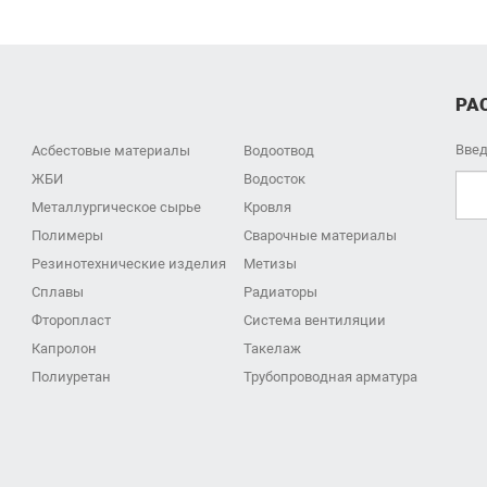
РА
Введ
Асбестовые материалы
Водоотвод
ЖБИ
Водосток
Металлургическое сырье
Кровля
Полимеры
Сварочные материалы
Резинотехнические изделия
Метизы
Сплавы
Радиаторы
Фторопласт
Система вентиляции
Капролон
Такелаж
Полиуретан
Трубопроводная арматура