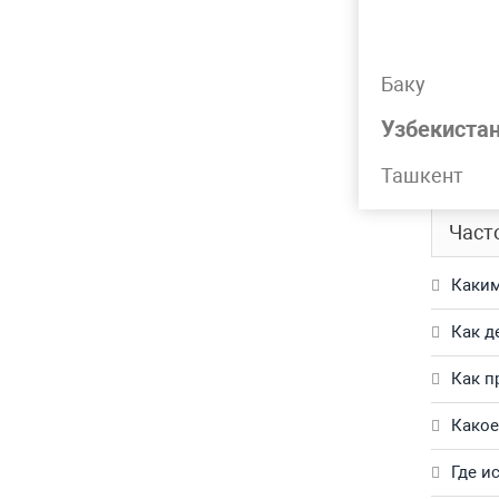
Подр
Баку
Труба г
Узбекиста
Обращай
Ташкент
Част
Каким
Как д
Как п
Какое
Где и