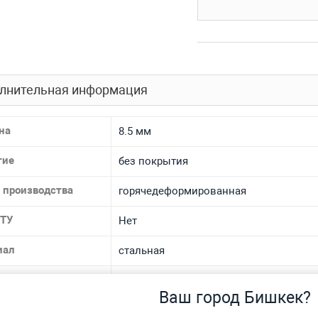
лнительная информация
на
8.5 мм
тие
без покрытия
 производства
горячедеформированная
 ТУ
Нет
иал
стальная
 материала
45
Ваш город Бишкек?
спроса
Нет