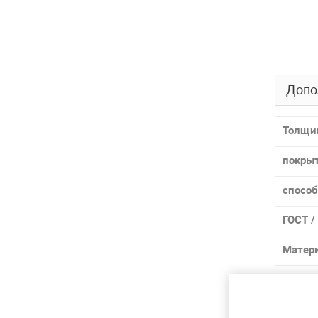
Допо
Толщи
покры
способ
ГОСТ /
Матер
Марка
Лидер 