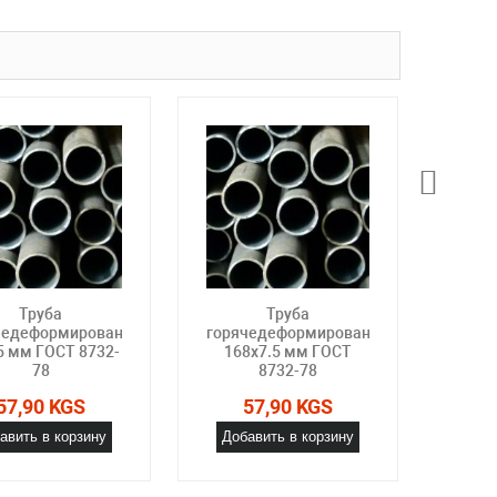
Труба
Труба
чедеформированная
горячедеформированная
горя
5 мм ГОСТ 8732-
168х7.5 мм ГОСТ
24
78
8732-78
57,90 KGS
57,90 KGS
авить в корзину
Добавить в корзину
Доб