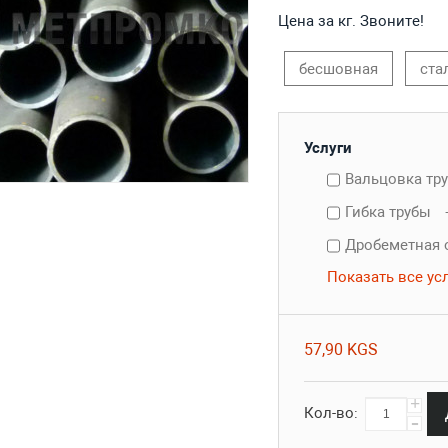
Цена за кг. Звоните!
бесшовная
ста
Услуги
Вальцовка тр
Гибка трубы
Дробеметная 
Показать все ус
57,90 KGS
+
Кол-во:
-