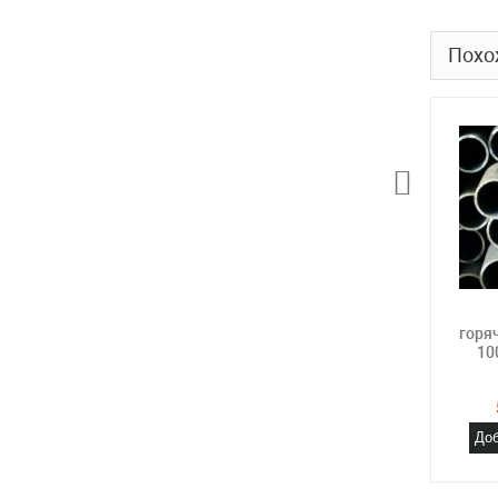
Похо
горя
10
Доб