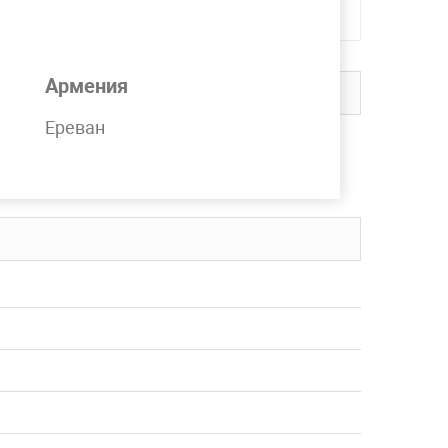
Армения
Ереван
на складе компании MetPromKo.
вку в любой регион СНГ.