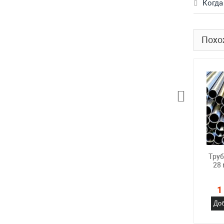
Когда
Похо
Тру
28
1
Доб