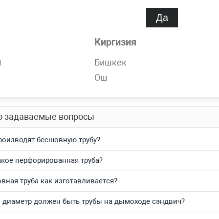
спроса
Нет
Да
Киргизия
обности
н
Бишкек
ержавеющая 27 мм 12Х18Н10Т, AISI 304 бесшовная в наличии 
Ош
тесь и получите выгодные цены за кг и самую быструю доста
о задаваемые вопросы
роизводят бесшовную трубу?
акое перфорированная труба?
вная труба как изготавливается?
 диаметр должен быть трубы на дымоходе сэндвич?