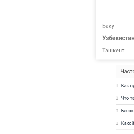
Лидер 
Баку
Подр
Узбекиста
Труба н
Ташкент
Обращай
Част
Как п
Что т
Бесшо
Какой