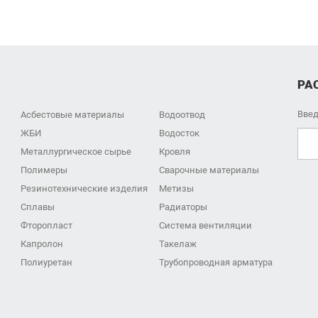
РА
Введ
Асбестовые материалы
Водоотвод
ЖБИ
Водосток
Металлургическое сырье
Кровля
Полимеры
Сварочные материалы
Резинотехнические изделия
Метизы
Сплавы
Радиаторы
Фторопласт
Система вентиляции
Капролон
Такелаж
Полиуретан
Трубопроводная арматура