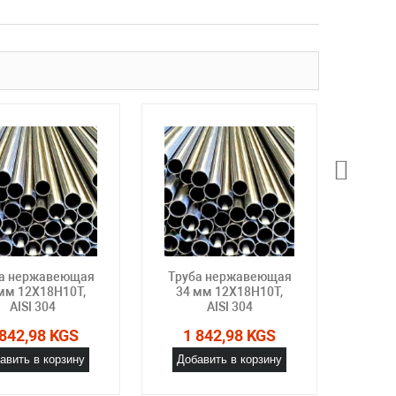
а нержавеющая
Труба нержавеющая
Труб
мм 12Х18Н10Т,
34 мм 12Х18Н10Т,
35 
AISI 304
AISI 304
 842,98 KGS
1 842,98 KGS
1 
авить в корзину
Добавить в корзину
Доб