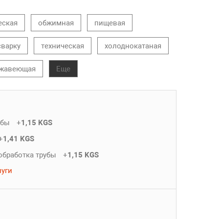
еская
обжимная
пищевая
сварку
техническая
холоднокатаная
жавеющая
Еще
убы
+
1,15 KGS
+
1,41 KGS
обработка трубы
+
1,15 KGS
луги