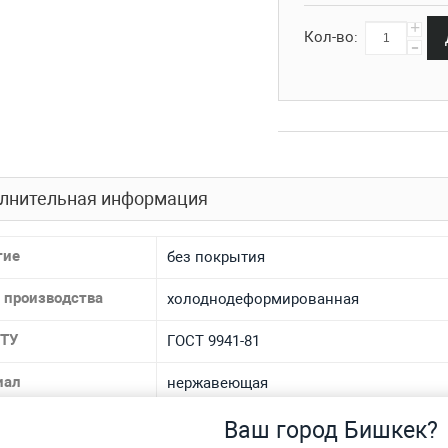
+
Кол-во:
-
лнительная информация
тие
без покрытия
 производства
холоднодеформированная
 ТУ
ГОСТ 9941-81
иал
нержавеющая
 материала
12Х18Н10Т, AISI 304, 08Х18Н10Т, AISI 321
Ваш город Бишкек?