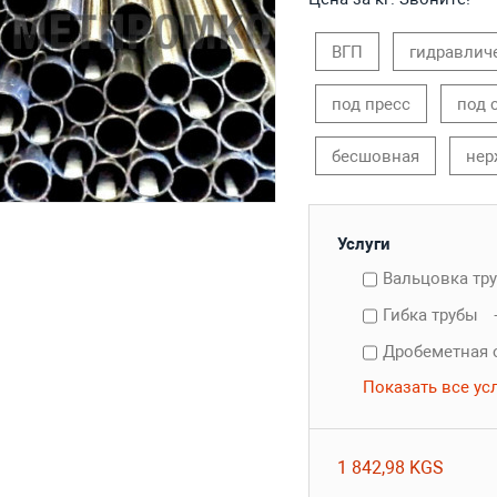
ВГП
гидравлич
под пресс
под 
бесшовная
нер
Услуги
Вальцовка тр
Гибка трубы
Дробеметная 
Показать все ус
1 842,98 KGS