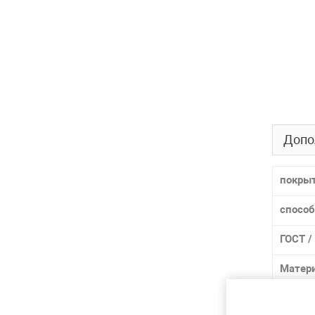
Допо
покры
способ
ГОСТ /
Матер
Марка