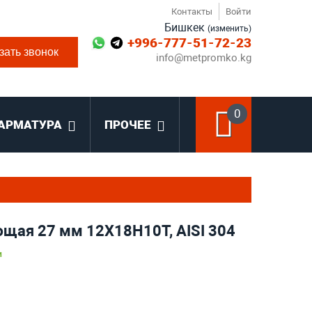
Контакты
Войти
Бишкек
(изменить)
+996-777-51-72-23
зать звонок
info@metpromko.kg
0
АРМАТУРА
ПРОЧЕЕ
щая 27 мм 12Х18Н10Т, AISI 304
и