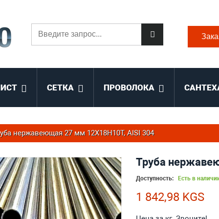
Зака
ЛИСТ
СЕТКА
ПРОВОЛОКА
САНТЕХ
уба нержавеющая 27 мм 12Х18Н10Т, AISI 304
Труба нержавею
Доступность:
Есть в наличи
1 842,98 KGS
Цена за кг. Звоните!