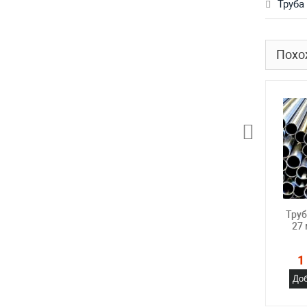
Труба
Похо
Тру
27
1
Доб