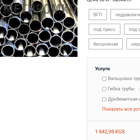
ВГП
гидравлич
под пресс
под 
бесшовная
нер
Услуги
Вальцовка тр
Гибка трубы
Дробеметная 
Показать все ус
1 842,98 KGS