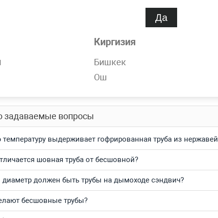
спроса
Нет
Да
Киргизия
обности
н
Бишкек
ержавеющая 32 мм 12Х18Н10Т, AISI 304 бесшовная в наличии 
Ош
тесь и получите выгодные цены за кг и самую быструю доста
о задаваемые вопросы
 температуру выдерживает гофрированная труба из нержавей
тличается шовная труба от бесшовной?
 диаметр должен быть трубы на дымоходе сэндвич?
елают бесшовные трубы?