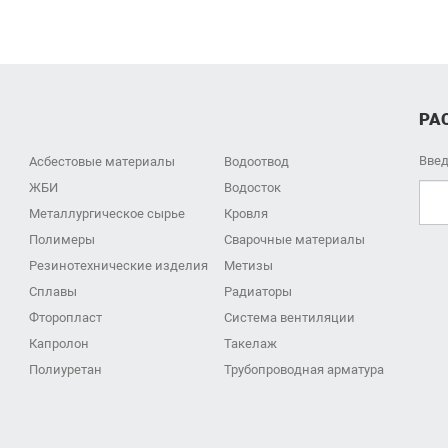
РА
Введ
Асбестовые материалы
Водоотвод
ЖБИ
Водосток
Металлургическое сырье
Кровля
Полимеры
Сварочные материалы
Резинотехнические изделия
Метизы
Сплавы
Радиаторы
Фторопласт
Система вентиляции
Капролон
Такелаж
Полиуретан
Трубопроводная арматура