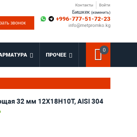
Контакты
Войти
Бишкек
(изменить)
+996-777-51-72-23
зать звонок
info@metpromko.kg
0
АРМАТУРА
ПРОЧЕЕ
щая 32 мм 12Х18Н10Т, AISI 304
и