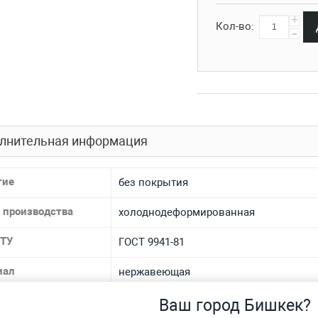
+
Кол-во:
-
лнительная информация
тие
без покрытия
 производства
холоднодеформированная
 ТУ
ГОСТ 9941-81
иал
нержавеющая
 материала
12Х18Н10Т, AISI 304, 08Х18Н10Т, AISI 321
Ваш город Бишкек?