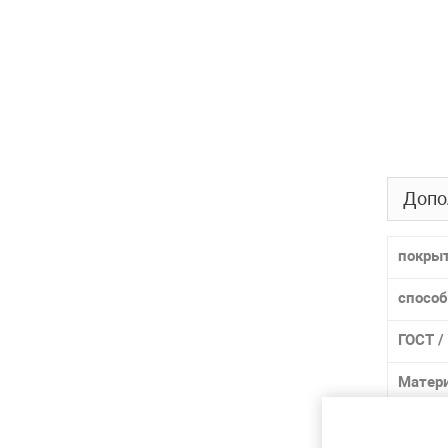
Допо
покры
способ
ГОСТ /
Матер
Марка