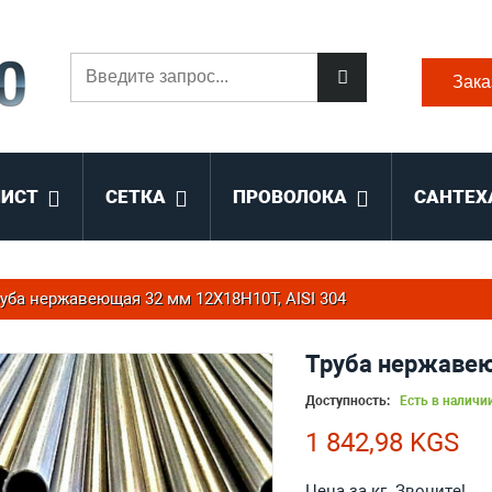
Зака
ЛИСТ
СЕТКА
ПРОВОЛОКА
САНТЕХ
уба нержавеющая 32 мм 12Х18Н10Т, AISI 304
Труба нержавею
Доступность:
Есть в наличи
1 842,98 KGS
Цена за кг. Звоните!