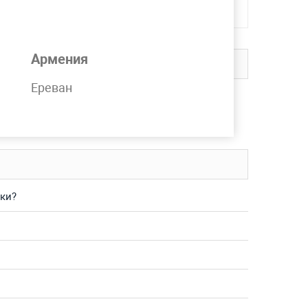
Армения
Ереван
на складе компании MetPromKo.
вку в любой регион СНГ.
ки?