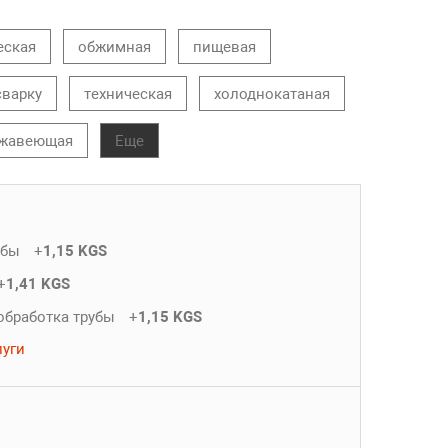
еская
обжимная
пищевая
сварку
техническая
холоднокатаная
жавеющая
Еще
убы
+
1,15 KGS
+
1,41 KGS
обработка трубы
+
1,15 KGS
луги