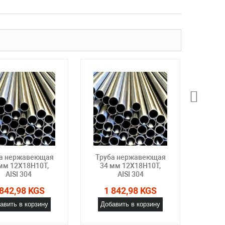
а нержавеющая
Труба нержавеющая
Труб
мм 12Х18Н10Т,
34 мм 12Х18Н10Т,
35 
AISI 304
AISI 304
 842,98 KGS
1 842,98 KGS
1 
авить в корзину
Добавить в корзину
Доб