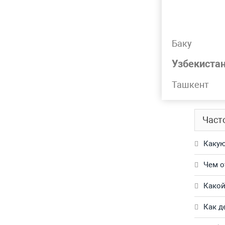
Лидер 
Баку
Подр
Узбекиста
Труба н
Ташкент
Обращай
Част
Какую
Чем о
Какой
Как д